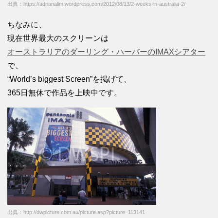
出典：https://adrianalim.wordpress.com/2012/08/13/2-weeks-in-australia-2/
ちなみに、
現在世界最大のスクリーンは
オーストラリアのダーリング・ハーバーのIMAXシアター
で、
“World’s biggest Screen”を掲げて、
365日無休で作品を上映中です。
出典：http://dwpicture.com.au/picture.asp?picture=113141