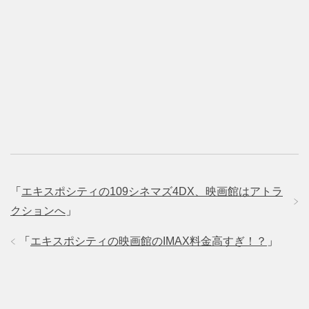
「
エキスポシティの109シネマズ4DX、映画館はアトラ
クションへ
」
「
エキスポシティの映画館のIMAX料金高すぎ！？
」