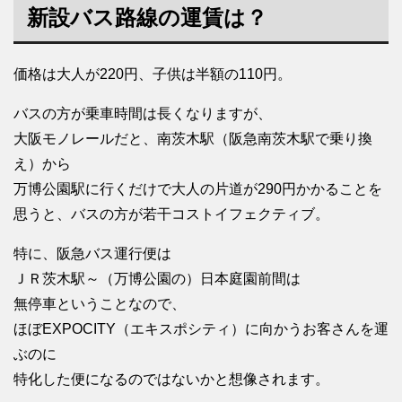
新設バス路線の運賃は？
価格は大人が220円、子供は半額の110円。
バスの方が乗車時間は長くなりますが、
大阪モノレールだと、南茨木駅（阪急南茨木駅で乗り換
え）から
万博公園駅に行くだけで大人の片道が290円かかることを
思うと、バスの方が若干コストイフェクティブ。
特に、阪急バス運行便は
ＪＲ茨木駅～（万博公園の）日本庭園前間は
無停車ということなので、
ほぼEXPOCITY（エキスポシティ）に向かうお客さんを運
ぶのに
特化した便になるのではないかと想像されます。