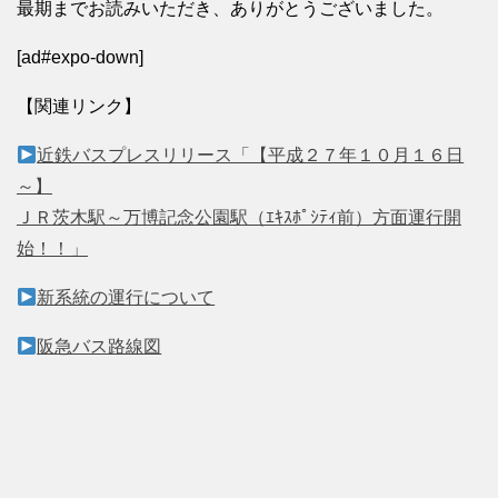
最期までお読みいただき、ありがとうございました。
[ad#expo-down]
【関連リンク】
近鉄バスプレスリリース「【平成２７年１０月１６日
～】
ＪＲ茨木駅～万博記念公園駅（ｴｷｽﾎﾟｼﾃｨ前）方面運行開
始！！」
新系統の運行について
阪急バス路線図