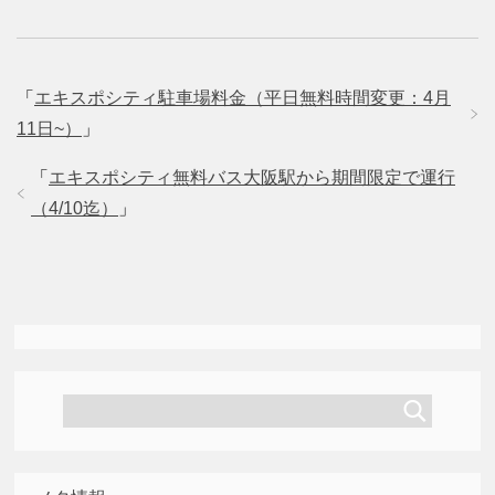
「
エキスポシティ駐車場料金（平日無料時間変更：4月
11日~）
」
「
エキスポシティ無料バス大阪駅から期間限定で運行
（4/10迄）
」