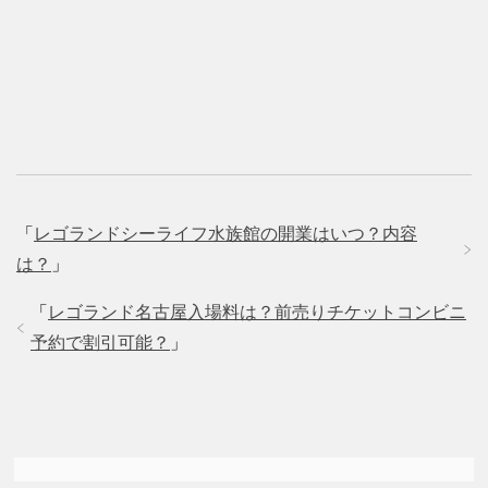
「
レゴランドシーライフ水族館の開業はいつ？内容
は？
」
「
レゴランド名古屋入場料は？前売りチケットコンビニ
予約で割引可能？
」