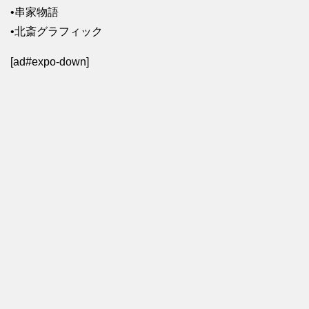
•串家物語
•北斎グラフィック
[ad#expo-down]