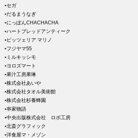
•セガ
•だるまうなぎ
•にっぽんCHACHACHA
•ハートブレッドアンティーク
•ピッツェリア マリノ
•フジヤマ55
•ミルキッシモ
•ヨロズマート
•果汁工房果琳
•株式会社あいや
•株式会社タオル美術館
•株式会社杉養蜂園
•串家物語
•中央出版株式会社 ロボ工房
•北斎グラフィック
•洋食屋マ・メゾン