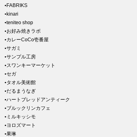
•FABRIKS
•kinari
•teniteo shop
•お好み焼きラボ
•カレーCoCo壱番屋
•サガミ
•サンプル工房
•スワンキーマーケット
•セガ
•タオル美術館
•だるまうなぎ
•ハートブレッドアンティーク
•ブルックリンカフェ
•ミルキッシモ
•ヨロズマート
•果琳