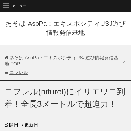
メニュー
あそぱ-AsoPa：エキスポシティUSJ遊び
情報発信基地
あそぱ-AsoPa：エキスポシティUSJ遊び情報発信基
地
TOP
ニフレル
ニフレル(nifurel)にイリエワニ到
着！全長3メートルで超迫力！
公開日 :
/ 更新日 :