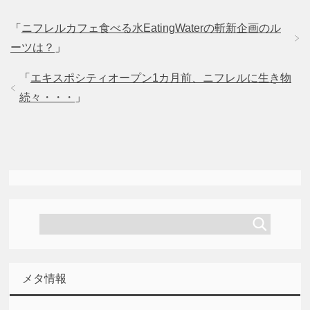
「
ニフレルカフェ食べる水EatingWaterの斬新企画のル
ーツは？
」
「
エキスポシティオープン1カ月前、ニフレルに生き物
続々・・・
」
メタ情報