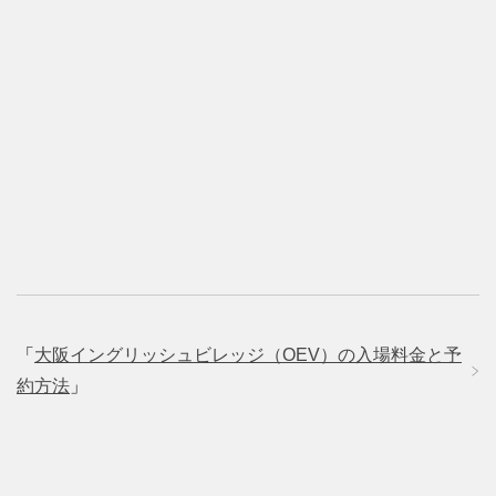
「
大阪イングリッシュビレッジ（OEV）の入場料金と予
約方法
」