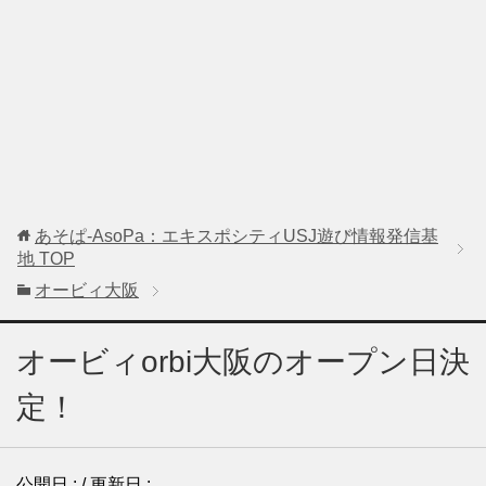
あそぱ-AsoPa：エキスポシティUSJ遊び情報発信基
地
TOP
オービィ大阪
オービィorbi大阪のオープン日決
定！
公開日 :
/ 更新日 :