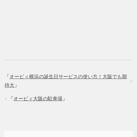
「
オービィ横浜の誕生日サービスの使い方！大阪でも期
待大
」
「
オービィ大阪の駐車場
」