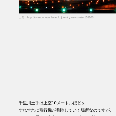
出典：http://torendonews.hateblo.jp/entry/newsneta-151108
千里川土手は上空10メートルほどを
すれすれに飛行機が着陸していく場所なのですが、