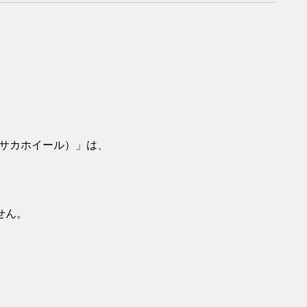
オオサカホイール）」は、
せん。
。