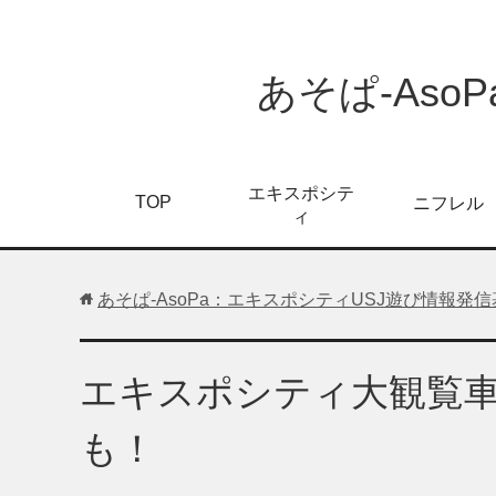
あそぱ-As
エキスポシテ
TOP
ニフレル
ィ
あそぱ-AsoPa：エキスポシティUSJ遊び情報発
エキスポシティ大観覧車
も！