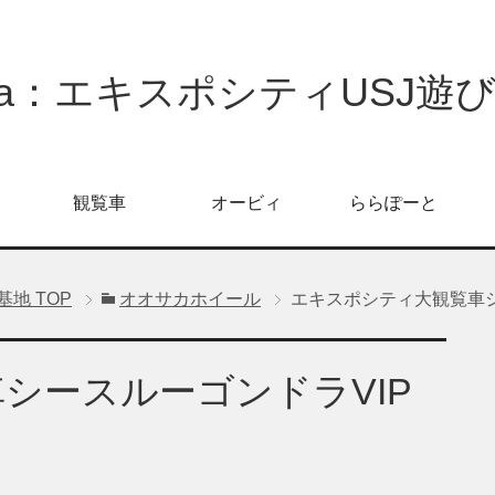
oPa：エキスポシティUSJ遊
観覧車
オービィ
ららぽーと
信基地
TOP
オオサカホイール
エキスポシティ大観覧車シ
シースルーゴンドラVIP