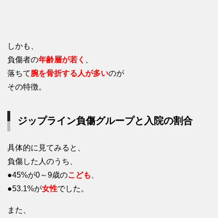
しかも、
負傷者の
年齢層が若く
、
落ちて
腕を骨折する人が多い
のが
その特徴。
ジップライン負傷グループと入院の割合
具体的に見てみると、
負傷した人のうち、
●45%が0～9歳の
こども
、
●53.1%が
女性
でした。
また、