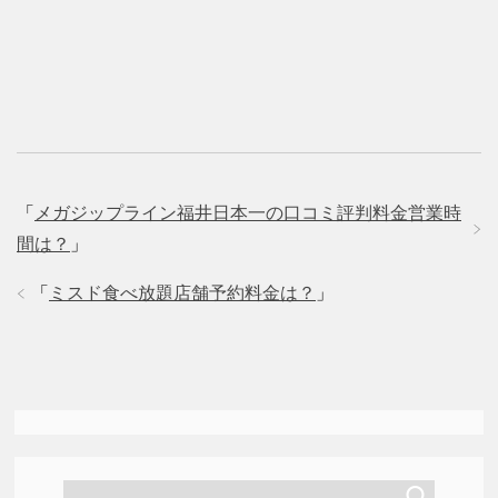
「
メガジップライン福井日本一の口コミ評判料金営業時
間は？
」
「
ミスド食べ放題店舗予約料金は？
」