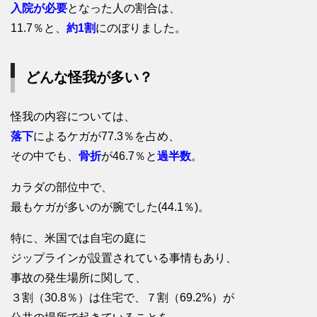
入院が必要
となった人の割合は、
11.7％と、
約1割
にのぼりました。
どんな怪我が多い？
怪我の内容については、
落下
によるケガが77.3％を占め、
その中でも、
骨折
が46.7％と
過半数
。
カラダの部位中で、
最もケガが多いのが腕でした(44.1％)。
特に、米国では自宅の庭に
ジップラインが設置されている事情もあり、
事故の発生場所に関して、
３割（30.8％）は住宅で、７割（69.2%）が