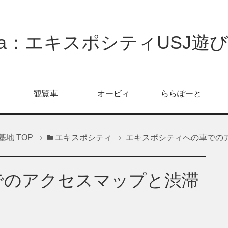
oPa：エキスポシティUSJ遊
観覧車
オービィ
ららぽーと
信基地
TOP
エキスポシティ
エキスポシティへの車での
でのアクセスマップと渋滞