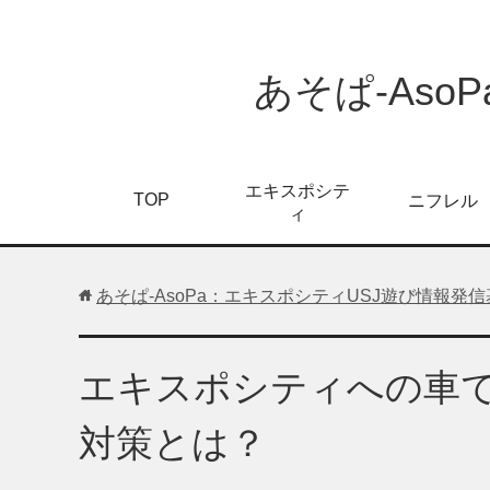
あそぱ-As
エキスポシテ
TOP
ニフレル
ィ
あそぱ-AsoPa：エキスポシティUSJ遊び情報発
エキスポシティへの車
対策とは？