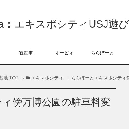
oPa：エキスポシティUSJ遊
観覧車
オービィ
ららぽーと
信基地
TOP
エキスポシティ
ららぽーとエキスポシティ
ティ傍万博公園の駐車料変