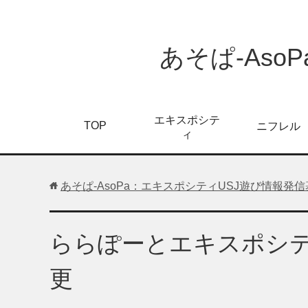
あそぱ-As
エキスポシテ
TOP
ニフレル
ィ
あそぱ-AsoPa：エキスポシティUSJ遊び情報発
ららぽーとエキスポシ
更