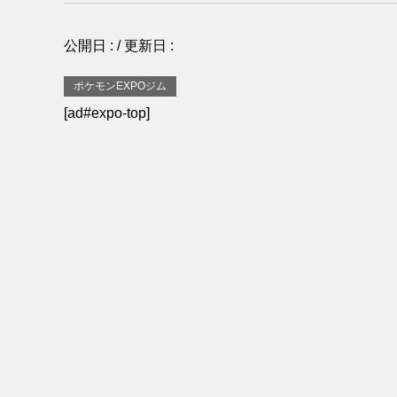
公開日 :
/ 更新日 :
ポケモンEXPOジム
[ad#expo-top]