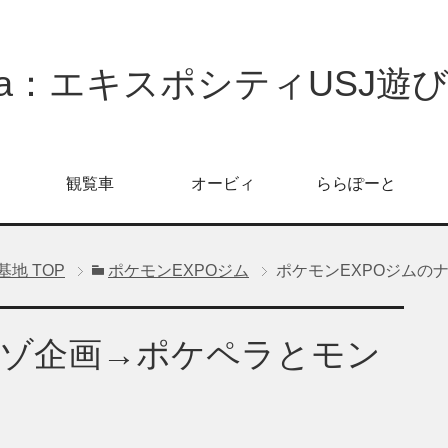
oPa：エキスポシティUSJ遊
観覧車
オービィ
ららぽーと
信基地
TOP
ポケモンEXPOジム
ポケモンEXPOジムの
ナゾ企画→ポケペラとモン