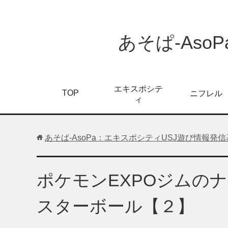
あそぱ-As
エキスポシテ
TOP
ニフレル
ィ
あそぱ-AsoPa：エキスポシティUSJ遊び情報発
ポケモンEXPOジムの
スターボール【２】