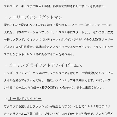
ブルウェア、キッズまで幅広く展開。都会的で洗練されたデザインを提案する。
・
ノーリーズアンドグッドマン
変わるものと変わらないもの時を超えて愛される … ノーリーズは主にレディースに
人気な、日本のファッションブランド。１９８２年にスタートした、意外に長い歴史
を持つブランド。ウィメンズ（レディース）がメインですが、今NOLLEY’S ノーリー
ズはメンズも注目度大。素材の良さとスタイリッシュなデザインで、トラッドをベー
スにしながらもトレンド感のあるアイテムを発表名か。
・
ビーミング ライフストア バイ ビームス
メンズ、ウィメンズ、キッズのオリジナルウエアをはじめ、生活雑貨などのライフス
タイルを彩るアイテムも充実し、幅広いラインナップを取り揃えます。2Fにオープ
ンする「ビームス ららぽーとEXPOCITY」と合わせて、是非ご来店ください。
・
オールドネイビー
ワクワクする楽しさとファッションが融合したブランドとして１９９４年にアメリ
カ・カリフォルニア州で誕生。ブランドが生まれてからわずか数年で、大人から子ど