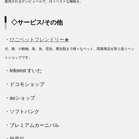
愛用されるテンピュールで、日々ベストな睡眠を。
◇サービス/その他
・
ひごペットフレンドリー★
犬、猫、小動物、鳥、魚、昆虫、爬虫類まで様々なペット、関連商品を取り扱うペッ
トショップです。
・Inforest すいた
・ドコモショップ
・auショップ
・ソフトバンク
・プレミアムカーニバル
・
靴専科