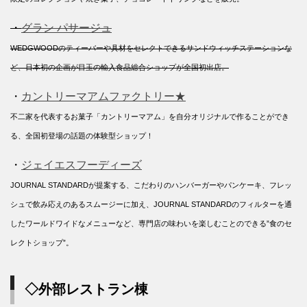
・
グラン パサージュ
WEDGWOODのティーバーや具材をセレクトできるサンドウィッチステーションな
ど、日本初の企画が目玉の輸入食品総合ショップが全国初出店。
・
カントリーマアムファクトリー★
不二家を代表するお菓子「カントリーマアム」を自分オリジナルで作ることができ
る、全国初登場の話題の体験型ショップ！
・
ジェイエスフーディーズ
JOURNAL STANDARDが提案する、こだわりのハンバーガーやパンケーキ、フレッ
シュで飲み応えのあるスムージーに加え、JOURNAL STANDARDのフィルターを通
したワールドワイドなメニューなど、専門店の味わいを楽しむことのできる”食のセ
レクトショップ”。
◇外部レストラン棟