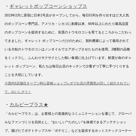
・
ギャレットポップコーンショップス
2013年2月に原宿に日本1号店がオープンしてから、毎日行列を作り出すほど大人気
のポップコーン専門店。アメリカ・シカゴに創業以来、65年以上にわたり最高品質
のポップコーンを提供するために、良質のトウモロコシを育てるところからこだわっ
てきました。ギャレット ポップコーンだけのために、契約農家によって栽培されて
いる大粒のトウモロコシはノンオイルでエアポップさせたものを使用。2種類の品種
をミックスし、ふんわりサクサクとした軽い食感に仕上げています。鮮度が命のギャ
レット ポップコーン、私たちは毎日お店のキッチンで少量ずつ丁寧に手づくりする
ことを大切にしています。
※国内5店舗目オープン時心斎橋ショップレポでお店の雰囲気が詳しく紹介されてい
て、おいしそう！
・
カルビープラス★
「カルビープラス」は、お客様との直接的なコミュニケーションを通じて、グローバ
ルなファンづくりを目的とし、“おいしい”“たのしい”を体感できるアンテナショッ
プ。揚げたてポテトチップスや「ポテりこ」などを提供するホットスナックコーナー