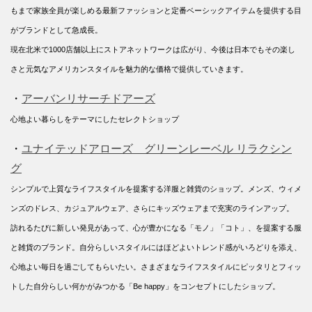
もまで家族全員が楽しめる最新ファッションと定番ベーシックアイテムを提供する目
がブランドとして急成長。
現在北米で1000店舗以上にストアネットワークは広がり、今後は日本でもその楽し
さと元気なアメリカンスタイルを魅力的な価格で提供していきます。
・
アーバンリサーチドアーズ
心地よい暮らしをテーマにしたセレクトショップ
・
ユナイテッドアローズ グリーンレーベル リラクシン
グ
シンプルで上質なライフスタイルを提案する洋服と雑貨のショップ。メンズ、ウィメ
ンズのドレス、カジュアルウェア、さらにキッズウェアまで充実のラインアップ。
訪れるたびに新しい発見があって、心が豊かになる「モノ」「コト」、を提案する服
と雑貨のブランド。自分らしいスタイルにはほどよいトレンド感がいろどりを添え、
心地よい毎日を過ごしてもらいたい。さまざまなライフスタイルにピッタリとフィッ
トした自分らしい何かがみつかる「Be happy」をコンセプトにしたショップ。