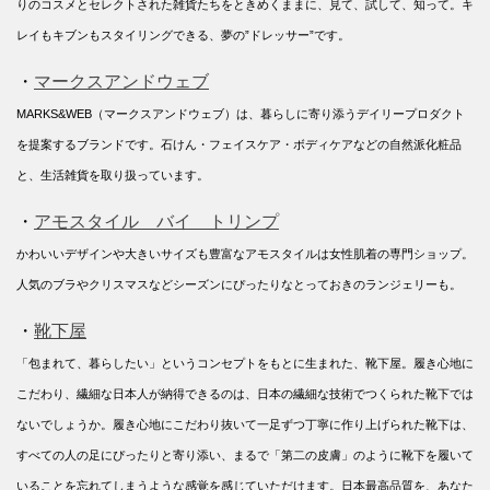
りのコスメとセレクトされた雑貨たちをときめくままに、見て、試して、知って。キ
レイもキブンもスタイリングできる、夢の”ドレッサー”です。
・
マークスアンドウェブ
MARKS&WEB（マークスアンドウェブ）は、暮らしに寄り添うデイリープロダクト
を提案するブランドです。石けん・フェイスケア・ボディケアなどの自然派化粧品
と、生活雑貨を取り扱っています。
・
アモスタイル バイ トリンプ
かわいいデザインや大きいサイズも豊富なアモスタイルは女性肌着の専門ショップ。
人気のブラやクリスマスなどシーズンにぴったりなとっておきのランジェリーも。
・
靴下屋
「包まれて、暮らしたい」というコンセプトをもとに生まれた、靴下屋。履き心地に
こだわり、繊細な日本人が納得できるのは、日本の繊細な技術でつくられた靴下では
ないでしょうか。履き心地にこだわり抜いて一足ずつ丁寧に作り上げられた靴下は、
すべての人の足にぴったりと寄り添い、まるで「第二の皮膚」のように靴下を履いて
いることを忘れてしまうような感覚を感じていただけます。日本最高品質を、あなた