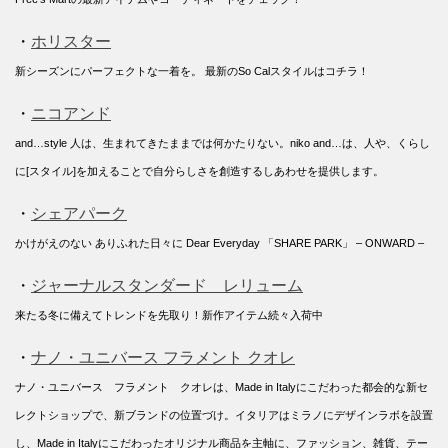
・
ホリスター
新シーズンにパーフェクトな一着を。 最新のSo Calスタイルはコチラ！
・
ニコアンド
and…style 人は、生まれてきたままでは何かたりない。niko and…は、人や、くらし
に[スタイル]を加えることで自分らしさを創造するしあわせを提供します。
・
シェアパーク
かけがえのない ありふれた日々に Dear Everyday 「SHARE PARK」 – ONWARD –
・
ジャーナルスタンダード レリューム
来たる冬に備えてトレンドを先取り！新作アイテム続々入荷中
・
ナノ・ユニバース フラメント クオレ
ナノ・ユニバース フラメント クオレは、Made in Italyにこだわった都会的な新セ
レクトショップで、新ブランドの位置づけ。イタリアはミラノにデザインラボを設置
し、Made in Italyにこだわったオリジナル商品を主軸に、ファッション、雑貨、テー