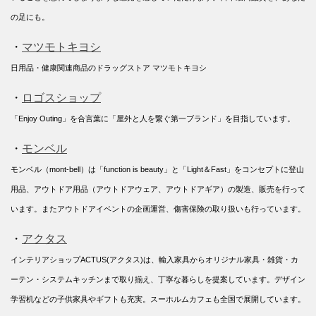
の足にも。
・
マツモトキヨシ
日用品・健康関連商品のドラッグストア マツモトキヨシ
・
ロゴスショップ
「Enjoy Outing」を合言葉に「屋外と人を繋ぐ第一ブランド」を目指しています。
・
モンベル
モンベル（mont-bell）は「function is beauty」と「Light＆Fast」をコンセプトに登山
用品、アウトドア用品（アウトドアウェア、アウトドアギア）の製造、販売を行って
います。またアウトドアイベントの企画運営、傷害保険の取り扱いも行っています。
・
アクタス
インテリアショップACTUS(アクタス)は、輸入家具からオリジナル家具・雑貨・カ
ーテン・システムキッチンまで取り揃え、丁寧な暮らしを提案しています。デザイン
学習机などの子供家具やギフトも充実。スーホルムカフェも全国で展開しています。