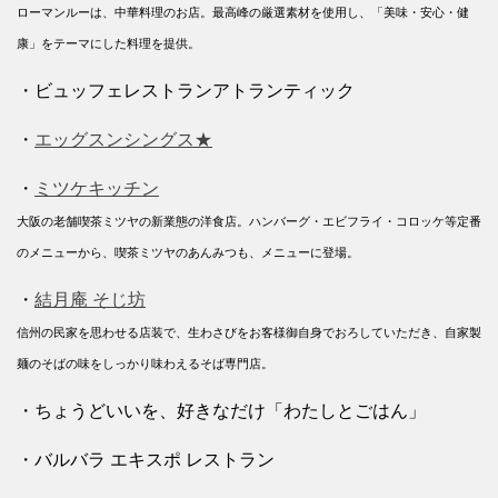
ローマンルーは、中華料理のお店。最高峰の厳選素材を使用し、「美味・安心・健
康」をテーマにした料理を提供。
・ビュッフェレストランアトランティック
・
エッグスンシングス★
・
ミツケキッチン
大阪の老舗喫茶ミツヤの新業態の洋食店。ハンバーグ・エビフライ・コロッケ等定番
のメニューから、喫茶ミツヤのあんみつも、メニューに登場。
・
結月庵 そじ坊
信州の民家を思わせる店装で、生わさびをお客様御自身でおろしていただき、自家製
麺のそばの味をしっかり味わえるそば専門店。
・ちょうどいいを、好きなだけ「わたしとごはん」
・バルバラ エキスポ レストラン