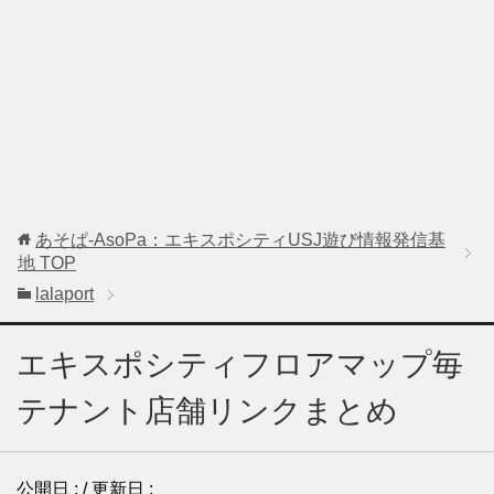
あそぱ-AsoPa：エキスポシティUSJ遊び情報発信基
地
TOP
lalaport
エキスポシティフロアマップ毎
テナント店舗リンクまとめ
公開日 :
/ 更新日 :