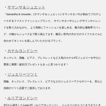
・
サマンサ＆シュエット
「Samantha & chouette」(サマンサ＆シュエット) サマンサタバサが初めてプロデュ
ースするファストファッションブランド。 サマンサタバサらしいデザインやトレン
ドを取り入れながら、 より気軽にファッションを楽しめる、魅力的な価格帯でバッ
グ、小物からシューズまで取り揃えてます。幅広い世代の方がそのライフスタイルに
合わせてオシャレを楽しんでいただけるブランド。
・
カナルヨンドシー
ネックレス、指輪、ピアス、ブレスレットなど人気のカナル4℃ジュエリーを中心に
豊富に展開！誕生日プレゼントもきっと見つかります！
・
ジュエリーツツミ
指輪、ネックレス、ブレスレット、ピアスなどのジュエリーアクセサリーを、安心と
信頼のツツミ品質でご提供しております。
・
ルリアヨンドシー
4℃から誕生したLuria 4℃（ルリアヨンドシー）。ジュエリーのようにキラキラとき