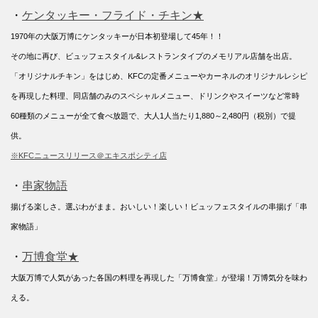
・
ケンタッキー・フライド・チキン★
1970年の大阪万博にケンタッキーが日本初登場して45年！！
その地に再び、ビュッフェスタイル&レストランタイプのメモリアル店舗を出店。
「オリジナルチキン」をはじめ、KFCの定番メニューやカーネルのオリジナルレシピ
を再現した料理、同店舗のみのスペシャルメニュー、ドリンクやスイーツなど常時
60種類のメニューが全て食べ放題で、大人1人当たり1,880～2,480円（税別）で提
供。
※KFCニュースリリース＠エキスポシティ店
・
串家物語
揚げる楽しさ。選ぶわがまま。おいしい！楽しい！ビュッフェスタイルの串揚げ「串
家物語」
・
万博食堂★
大阪万博で人気があった各国の料理を再現した「万博食堂」が登場！万博気分を味わ
える。