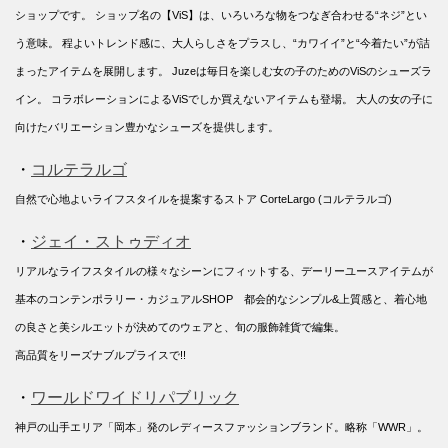
ショップです。 ショップ名の【ViS】は、いろいろな物をつなぎ合わせる“ネジ”とい
う意味。 程よいトレンド感に、大人らしさをプラスし、“カワイイ”と“今着たい”が詰
まったアイテムを展開します。 Juzeは毎日を楽しむ女の子のためのViSのシューズラ
イン。 コラボレーションによるViSでしか買えないアイテムも登場。 大人の女の子に
向けたバリエーション豊かなシューズを提供します。
・
コルテラルゴ
自然で心地よいライフスタイルを提案するストア CorteLargo (コルテラルゴ)
・
ジェイ・ストゥディオ
リアルなライフスタイルの様々なシーンにフィットする、デーリーユースアイテムが
基本のコンテンポラリー・カジュアルSHOP 都会的なシンプル&上質感と、着心地
の良さと美シルエットが決めてのウェアと、旬の服飾雑貨で編集。
高品質をリーズナブルプライスで!!
・
ワールドワイドリパブリック
神戸の山手エリア「岡本」発のレディースファッションブランド。略称「WWR」。