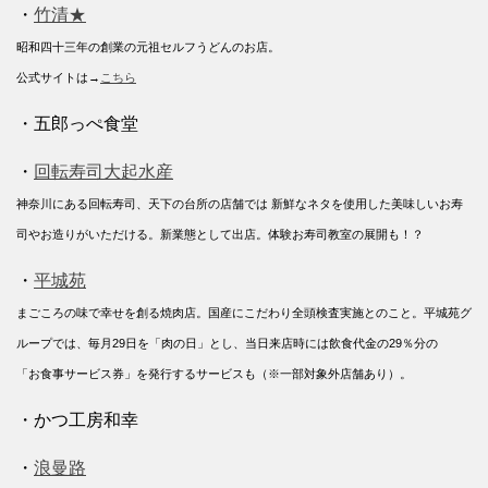
・
竹清★
昭和四十三年の創業の元祖セルフうどんのお店。
公式サイトは→
こちら
・五郎っぺ食堂
・
回転寿司大起水産
神奈川にある回転寿司、天下の台所の店舗では 新鮮なネタを使用した美味しいお寿
司やお造りがいただける。新業態として出店。体験お寿司教室の展開も！？
・
平城苑
まごころの味で幸せを創る焼肉店。国産にこだわり全頭検査実施とのこと。平城苑グ
ループでは、毎月29日を「肉の日」とし、当日来店時には飲食代金の29％分の
「お食事サービス券」を発行するサービスも（※一部対象外店舗あり）。
・かつ工房和幸
・
浪曼路