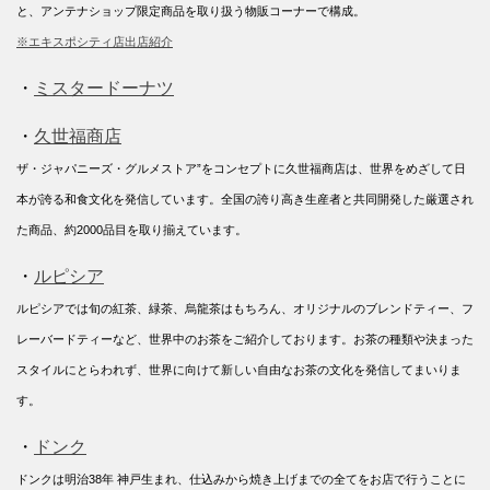
と、アンテナショップ限定商品を取り扱う物販コーナーで構成。
※エキスポシティ店出店紹介
・
ミスタードーナツ
・
久世福商店
ザ・ジャパニーズ・グルメストア”をコンセプトに久世福商店は、世界をめざして日
本が誇る和食文化を発信しています。全国の誇り高き生産者と共同開発した厳選され
た商品、約2000品目を取り揃えています。
・
ルピシア
ルピシアでは旬の紅茶、緑茶、烏龍茶はもちろん、オリジナルのブレンドティー、フ
レーバードティーなど、世界中のお茶をご紹介しております。お茶の種類や決まった
スタイルにとらわれず、世界に向けて新しい自由なお茶の文化を発信してまいりま
す。
・
ドンク
ドンクは明治38年 神戸生まれ、仕込みから焼き上げまでの全てをお店で行うことに