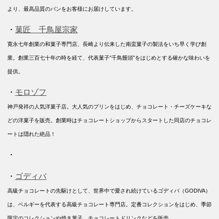
より、最高品質のパンをお客様にお届けしています。
・
菓匠 千鳥屋宗家
寛永七年創業の和菓子専門店、長崎より伝来した南蛮菓子の製法をいち早く学び創
業。創業三百七十年の時を経て、代表菓子”千鳥饅頭”をはじめとする確かな味わいを
提供。
・
モロゾフ
神戸発祥の人気洋菓子店。大人気のプリンをはじめ、チョコレート・チーズケーキな
どの洋菓子を販売。創業時はチョコレートショップからスタートした同店のチョコレ
ートは隠れた絶品！
・
・
ゴディバ
高級チョコレートの先駆けとして、世界中で愛され続けているゴディバ（GODIVA）
は、ベルギーを代表する高級チョコレート専門店。定番コレクションをはじめ、季節
限定のコレクションや焼き菓子、チョコレートドリンクなどを販売。