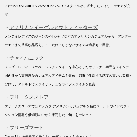
スに”MARINE/MILITARY/WORK/SPORT”スタイルから派生したデイリーウエアが充
実
・
アメリカンイーグルアウトフィッターズ
メンズ＆レディスのジーンズやTシャツなどのアメリカンカジュアルから、アンダー
ウエアまで豊富な品揃え。ここだけにしかないサイズや商品もご用意。
・
チャオパニック
メンズ・レディースのベーシックスタイルを中心としたオリジナル商品をメインに、
国内外から高感度なカジュアルアイテムを集め、都市で生活する感度の高いお客様へ
むけて、アドルトでスタイリッシュなライフスタイルを提案
・
フリークスストア
フリークスストアではアメカジ:アメリカンカジュアルを軸にワールドワイドなファ
ッション情報や価値観の中から限定した「旬」をセレクト
・
フリーズマート
Free’s Martの最新アイテムやコーディネートをチェック！