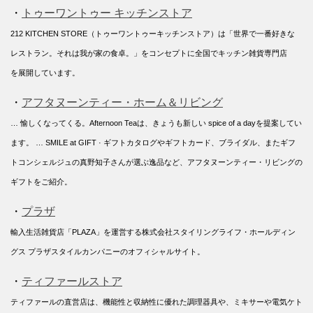
・
トゥーワントゥー キッチンストア
212 KITCHEN STORE（トゥーワントゥーキッチンストア）は「世界で一番好きな
レストラン。それは我が家の食卓。」をコンセプトに全国でキッチン雑貨専門店
を展開しています。
・
アフタヌーンティー・ホーム＆リビング
… 愉しくなってくる。Afternoon Teaは、きょうも新しい spice of a dayを提案してい
ます。 … SMILE at GIFT · ギフトカタログやギフトカード、ブライダル、またギフ
トコンシェルジュの真野知子さんが選ぶ逸品など、アフタヌーンティー・リビングの
ギフトをご紹介。
・
プラザ
輸入生活雑貨店「PLAZA」を運営する株式会社スタイリングライフ・ホールディン
グス プラザスタイルカンパニーのオフィシャルサイト。
・
ティファールストア
ティファールの直営店は、機能性と収納性に優れた調理器具や、ミキサーや電気ケト