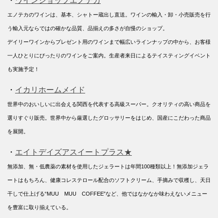
・
ワインショップエノテカ
エノテカのワインは、基本、シャトー蔵出し直送。ワインの輸入・卸・小売販売を行
う輸入元ならではの確かな品質、品揃えの多さが自慢のショップ。
デイリーワインからプレゼント用のワインまで幅広いラインナップの中から、お客様
一人ひとりにぴったりのワインをご案内。生産者来日によるテイスティングイベント
も実施予定！
・
イカリホームメイド
世界中のおいしいに出会える関西を代表する高級スーパー。クオリティの高い商品を
選りすぐり販売。世界中から厳選したグロッサリーをはじめ、国産にこだわった商品
を展開。
・
エイトデイズアスイートプラス★
無添加、無・低農薬の素材を使用したジェラートは年間100種類以上！無添加ジェラ
ートはもちろん、健康コレステロール配合のソフトクリーム、手摘みで収穫し、天日
干しで仕上げる“MUU MUU COFFEE”など、他ではなかなか味わえないメニュー
を豊富に取り揃えている。