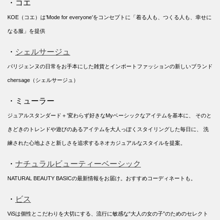
・コエ
KOE（コエ）は’Mode for everyone’をコンセプトに「着る人も、つくる人も、幸せに
なる服」を提供
・
シェルサージュ
パリジェンヌの日常をお手本にした雑貨とインポートファッションの新しいブランド
chersage（シェルサージュ）
・ミューラー
ジュアルスタンダード＋’変わらず好きなMyベーシックなアイテムを基本に、 そのと
きどきのトレンドや遊びのあるアイテムを大人っぽくスタイリングした毎日に、 洗
練された心地よさと新しさを追求するネオカジュアルなスタイルを提案。
・
ナチュラルビューティーベーシック
NATURAL BEAUTY BASICの最新情報をお届け。おすすめコーディネートも。
・
ビス
ViSは個性とこだわりを大切にする、流行に敏感な“大人の女の子”のためのセレクト