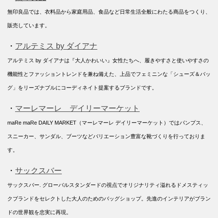
無印良品では、衣料品から家庭用品、食品など日常生活全般にわたる商品をつくり、
販売しています。
・
アルテミス by ダイアナ
アルテミス by ダイアナは『大人かわいい』女性たちへ、履きやすさと使いやすさの
機能性とファッショントレンドを兼ね備えた、上品でフェミニンな「シューズ＆バッ
グ」をリーズナブルにコーディネイト提案するブランドです。
・
マーレマーレ デイリーマーケット
maRe maRe DAILY MARKET（マーレマーレ デイリーマーケット）ではパンプス、
スニーカー、サンダル、ブーツなどバリエーション豊富な靴づくりを行っておりま
す。
・
サックスバー
サックスバー. グローバルスタンダードの視点でオリジナリティ溢れるドメスティッ
クブランドをセレクトした大人のためのバッグショップ。先進のインテリアがブラン
ドの世界観を忠実に再現。