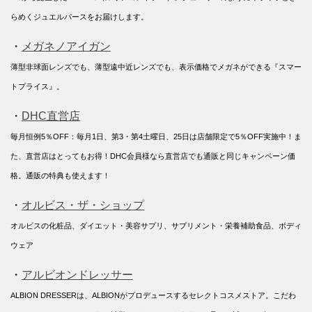
らめくジュエルパースをお届けします。
・
メガネノアイガン
薄型非球面レンズでも、薄型遠中近レンズでも、表示価格でメガネができる『スマー
トプライス』。
・
DHC直営店
毎月恒例5％OFF：毎月1日、第3・第4土曜日、25日は店舗限定で5％OFF実施中！ま
た、直営店はとってもお得！DHC会員様なら直営店でも通販と同じキャンペーン価
格。通販の特典も使えます！
・
オルビス・ザ・ショップ
オルビスの化粧品、ダイエット・美容サプリ、サプリメント・栄養補助食品、ボディ
ウェア
・
アルビオンドレッサー
ALBION DRESSERは、ALBIONがプロデュースするセレクトコスメストア。こだわ