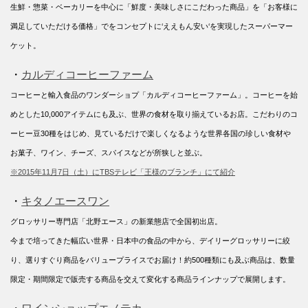
生鮮・惣菜・ベーカリーを中心に「鮮度・美味しさにこだわった商品」を「お客様に
満足していただける価格」でをコンセプトに‘ええもん安い‘を実現したスーパーマー
ケット。
・
カルディコーヒーファーム
コーヒーと輸入食品のワンダーショプ「カルディコーヒーファーム」。コーヒーを始
めとした10,000アイテムにも及ぶ、世界の食材を取り揃えているお店。こだわりのコ
ーヒー豆30種をはじめ、見ているだけで楽しくなるような世界各国の珍しい食材や
お菓子、ワイン、チーズ、スパイスなどが所狭しと並ぶ。
※2015年11月7日（土）にTBSテレビ「王様のブランチ」にて紹介
・
キタノエースワン
グロッサリー専門店「北野エース」の新業態店で全国初出店。
今まで培ってきた幅広い世界・日本中の食品の中から、デイリーグロッサリーに絞
り、選りすぐり商品をバリュープライスでお届け！約500種類にも及ぶ商品は、数量
限定・期間限定で販売する商品を交えて変化する商品ラインナップで展開します。