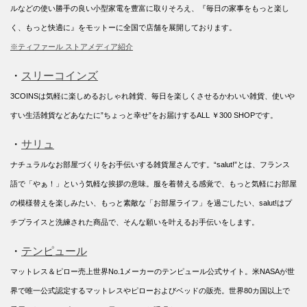
ルなどの使い勝手の良い小型家電を豊富に取りそろえ、『毎日の家事をもっと楽し
く、もっと快適に』をモットーに全国で店舗を展開しております。
※ティファール ストアメディア紹介
・
スリーコインズ
3COINSは気軽に楽しめるおしゃれ雑貨、毎日を楽しくさせるかわいい雑貨、使いや
すい生活雑貨などあなたに”ちょっと幸せ”をお届けするALL ￥300 SHOPです。
・
サリュ
ナチュラルなお部屋づくりをお手伝いする雑貨屋さんです。“salut!”とは、フランス
語で「やぁ！」という気軽な挨拶の意味。服を着替える感覚で、もっと気軽にお部屋
の模様替えを楽しみたい、もっと素敵な「お部屋ライフ」を過ごしたい、salut!はプ
チプライスと洗練された商品で、そんな願いを叶えるお手伝いをします。
・
テンピュール
マットレス＆ピロー売上世界No.1メーカーのテンピュール公式サイト。米NASAが世
界で唯一公式認定するマットレスやピローおよびベッドの販売。世界80カ国以上で